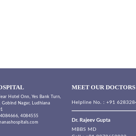
OSPITAL
MEET OUR DOCTORS
ear Hotel Onn, Yes Bank Turn,
Helpline No. :
+91 628328
, Gobind Nagar, Ludhiana
01
4084666,
4084555
Dr. Rajeev Gupta
anashospitals.com
MBBS MD