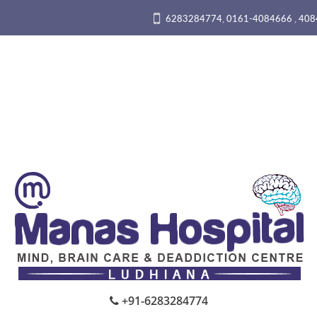
,
,
6283284774
0161-4084666
408
+91-6283284774