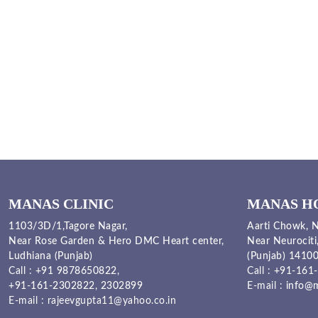
MANAS CLINIC
MANAS H
1103/3D/1,Tagore Nagar,
Aarti Chowk, N
Near Rose Garden & Hero DMC Heart center,
Near Neurociti
Ludhiana (Punjab)
(Punjab) 1410
Call :
+91 9878650822
,
Call :
+91-161-
+91-161-2302822
,
2302899
E-mail :
info@m
E-mail :
rajeevgupta11@yahoo.co.in