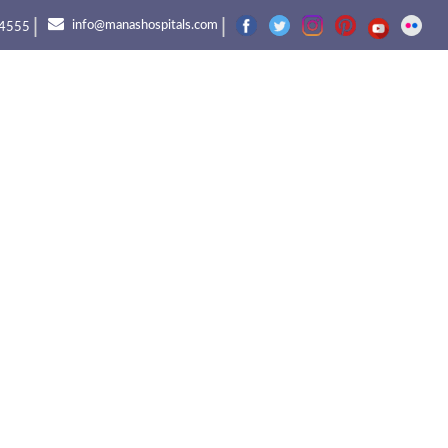
|
|
info@manashospitals.com
4555