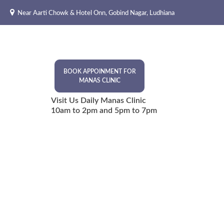
Skip
Near Aarti Chowk & Hotel Onn, Gobind Nagar, Ludhiana
to
content
BOOK APPOINMENT FOR
MANAS CLINIC
Visit Us Daily Manas Clinic
10am to 2pm and 5pm to 7pm