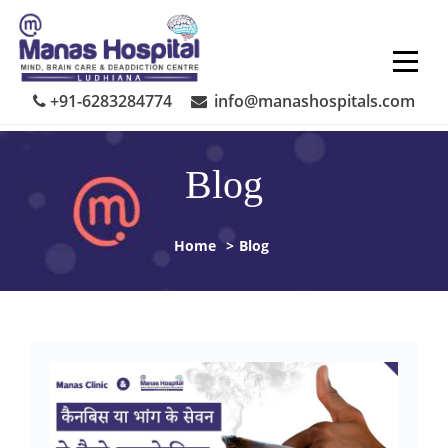
Skip
to
content
+91-6283284774
info@manashospitals.com
Blog
Home
>
Blog