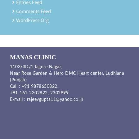
Entries Feed
Comments Feed
WordPress.org
MANAS CLINIC
1103/3D/1,Tagore Nagar,
Near Rose Garden & Hero DMC Heart center, Ludhiana
(Punjab)
Call :
+91 9878650822
,
+91-161-2302822
,
2302899
E-mail :
rajeevgupta11@yahoo.co.in