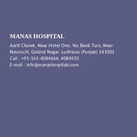
MANAS HOSPITAL
Aarti Chowk, Near Hotel Onn, Yes Bank Turn, Near
Neurociti, Gobind Nagar, Ludhiana (Punjab) 141001
Call :
+91-161-4084666,
4084555
E-mail :
info@manashospitals.com