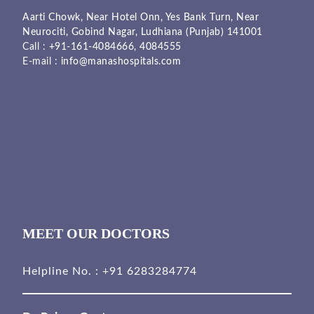
Aarti Chowk, Near Hotel Onn, Yes Bank Turn, Near
Neurociti, Gobind Nagar, Ludhiana (Punjab) 141001
Call :
+91-161-4084666,
4084555
E-mail :
info@manashospitals.com
MEET OUR DOCTORS
Helpline No. :
+91 6283284774