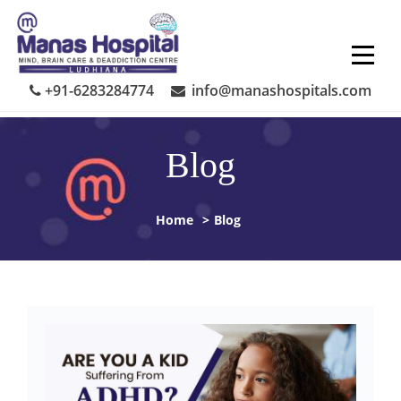
Skip
to
content
+91-6283284774
info@manashospitals.com
Blog
Home
>
Blog