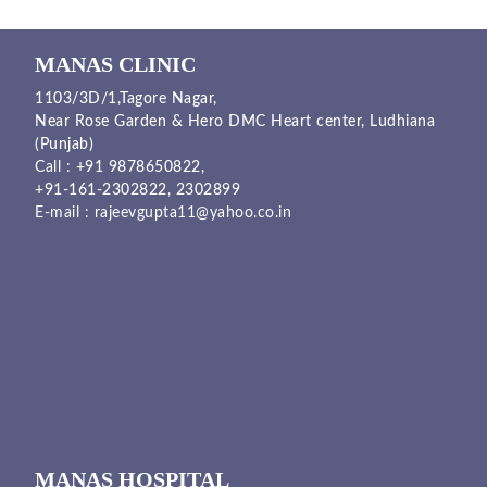
MANAS CLINIC
1103/3D/1,Tagore Nagar,
Near Rose Garden & Hero DMC Heart center, Ludhiana
(Punjab)
Call :
+91 9878650822
,
+91-161-2302822
,
2302899
E-mail :
rajeevgupta11@yahoo.co.in
MANAS HOSPITAL