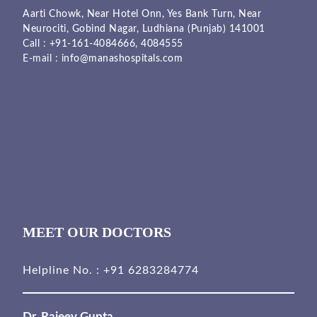
Aarti Chowk, Near Hotel Onn, Yes Bank Turn, Near
Neurociti, Gobind Nagar, Ludhiana (Punjab) 141001
Call :
+91-161-4084666,
4084555
E-mail :
info@manashospitals.com
MEET OUR DOCTORS
Helpline No. :
+91 6283284774
Dr. Rajeev Gupta