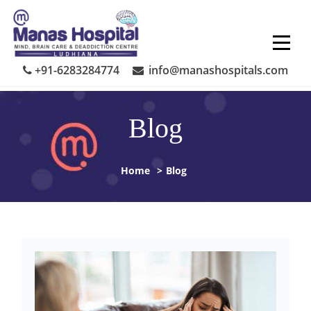
Skip
to
content
+91-6283284774
info@manashospitals.com
Blog
Home
>
Blog