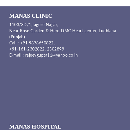
MANAS CLINIC
1103/3D/1,Tagore Nagar,
Near Rose Garden & Hero DMC Heart center, Ludhiana
(Punjab)
Call :
+91 9878650822
,
+91-161-2302822
,
2302899
E-mail :
rajeevgupta11@yahoo.co.in
MANAS HOSPITAL