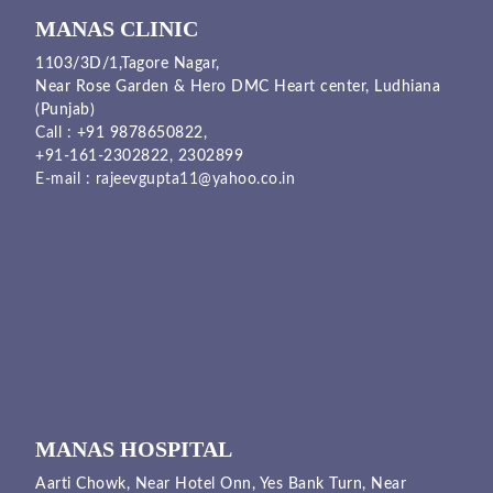
MANAS CLINIC
1103/3D/1,Tagore Nagar,
Near Rose Garden & Hero DMC Heart center, Ludhiana
(Punjab)
Call :
+91 9878650822
,
+91-161-2302822
,
2302899
E-mail :
rajeevgupta11@yahoo.co.in
MANAS HOSPITAL
Aarti Chowk, Near Hotel Onn, Yes Bank Turn, Near