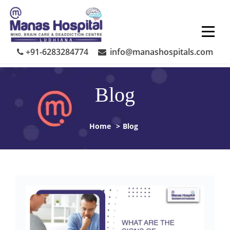
Skip
to
content
+91-6283284774
info@manashospitals.com
Blog
Home
>
Blog