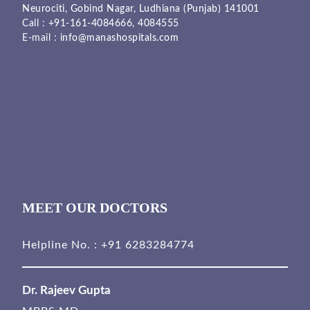
Neurociti, Gobind Nagar, Ludhiana (Punjab) 141001
Call :
+91-161-4084666,
4084555
E-mail :
info@manashospitals.com
MEET OUR DOCTORS
Helpline No. :
+91 6283284774
Dr. Rajeev Gupta