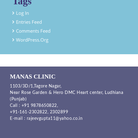
Tags
Log In
Entries Feed
Comments Feed
WordPress.org
MANAS CLINIC
1103/3D/1,Tagore Nagar,
Near Rose Garden & Hero DMC Heart center, Ludhiana
(Punjab)
Call :
+91 9878650822
,
+91-161-2302822
,
2302899
E-mail :
rajeevgupta11@yahoo.co.in