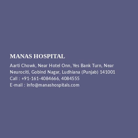
MANAS HOSPITAL
Aarti Chowk, Near Hotel Onn, Yes Bank Turn, Near
Neurociti, Gobind Nagar, Ludhiana (Punjab) 141001
Call :
+91-161-4084666,
4084555
E-mail :
info@manashospitals.com