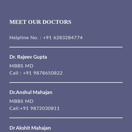
MEET OUR DOCTORS
Helpline No. :
+91 6283284774
Dr. Rajeev Gupta
MBBS MD
Call :
+91 9878650822
Dr.Anshul Mahajan
MBBS MD
Call:
+91 9872030811
Dr Akshit Mahajan