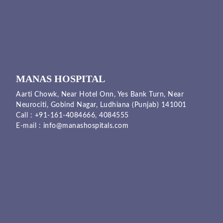
MANAS HOSPITAL
Aarti Chowk, Near Hotel Onn, Yes Bank Turn, Near
Neurociti, Gobind Nagar, Ludhiana (Punjab) 141001
Call :
+91-161-4084666,
4084555
E-mail :
info@manashospitals.com