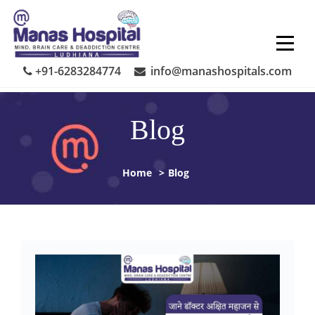
Skip
to
content
+91-6283284774
info@manashospitals.com
Blog
Home
>
Blog