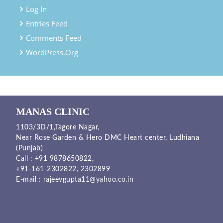
Log In
Entries Feed
Comments Feed
WordPress.org
MANAS CLINIC
1103/3D/1,Tagore Nagar,
Near Rose Garden & Hero DMC Heart center, Ludhiana
(Punjab)
Call :
+91 9878650822
,
+91-161-2302822
,
2302899
E-mail :
rajeevgupta11@yahoo.co.in