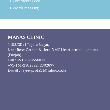
Comments Feed
WordPress.org
MANAS CLINIC
1103/3D/1,Tagore Nagar,
Near Rose Garden & Hero DMC Heart center, Ludhiana
(Punjab)
Call :
+91 9878650822
,
+91-161-2302822
,
2302899
E-mail :
rajeevgupta11@yahoo.co.in