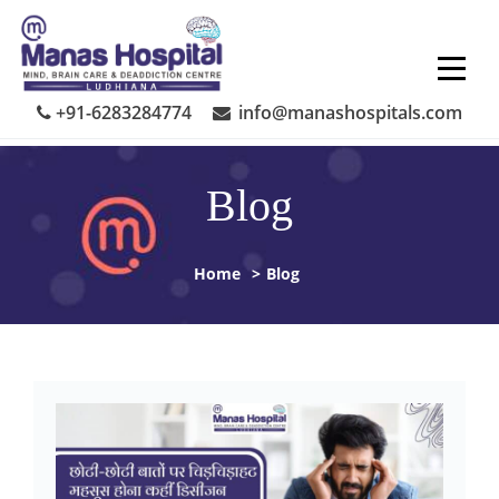
Skip
to
content
+91-6283284774
info@manashospitals.com
Blog
Home
>
Blog