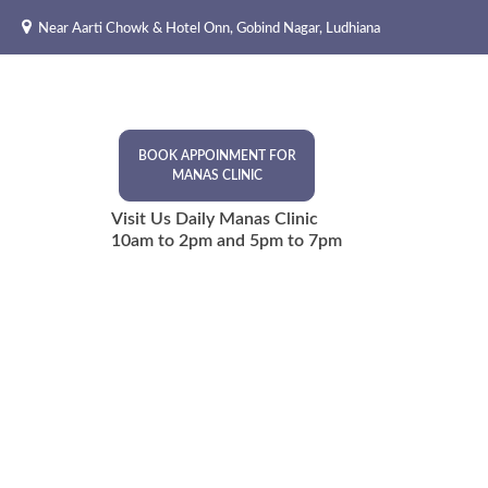
Skip
Near Aarti Chowk & Hotel Onn, Gobind Nagar, Ludhiana
to
content
BOOK APPOINMENT FOR
MANAS CLINIC
Visit Us Daily Manas Clinic
10am to 2pm and 5pm to 7pm