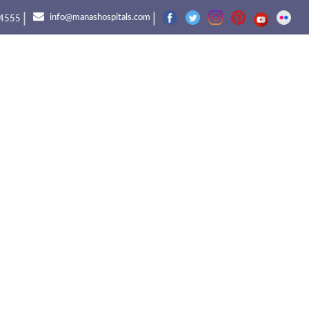
|
|
info@manashospitals.com
4555