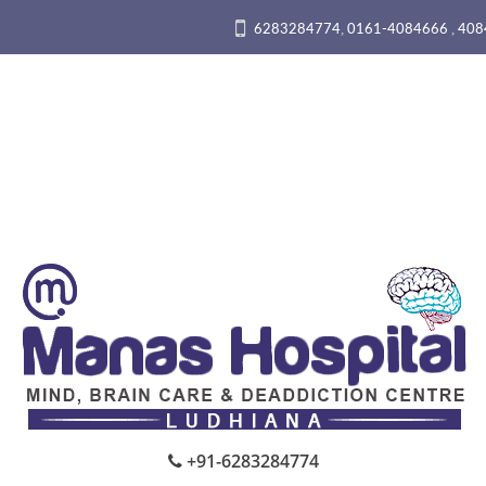
,
,
6283284774
0161-4084666
408
+91-6283284774