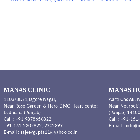
navigation
MANAS CLINIC
MANAS H
1103/3D/1,Tagore Nagar,
Aarti Chowk, N
Near Rose Garden & Hero DMC Heart center,
Near Neurociti
Ludhiana (Punjab)
(Punjab) 1410
Call :
+91 9878650822
,
Call :
+91-161-
+91-161-2302822
,
2302899
E-mail :
info@m
E-mail :
rajeevgupta11@yahoo.co.in