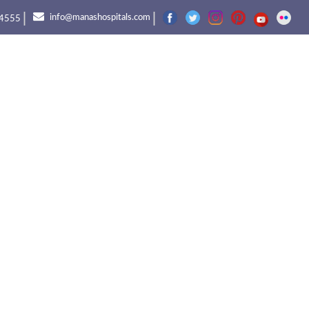
|
|
info@manashospitals.com
4555