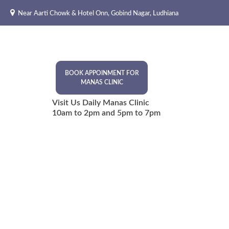
Skip
Near Aarti Chowk & Hotel Onn, Gobind Nagar, Ludhiana
to
content
BOOK APPOINMENT FOR
MANAS CLINIC
Visit Us Daily Manas Clinic
10am to 2pm and 5pm to 7pm