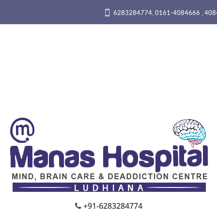
,
,
6283284774
0161-4084666
408
+91-6283284774