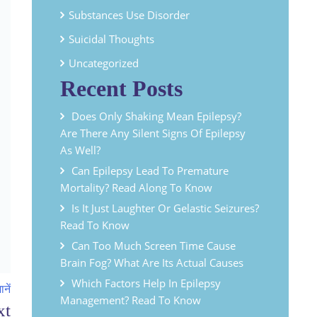
Substances Use Disorder
Suicidal Thoughts
Uncategorized
Recent Posts
Does Only Shaking Mean Epilepsy?
Are There Any Silent Signs Of Epilepsy
As Well?
Can Epilepsy Lead To Premature
Mortality? Read Along To Know
Is It Just Laughter Or Gelastic Seizures?
Read To Know
Can Too Much Screen Time Cause
Brain Fog? What Are Its Actual Causes
Which Factors Help In Epilepsy
नें
Management? Read To Know