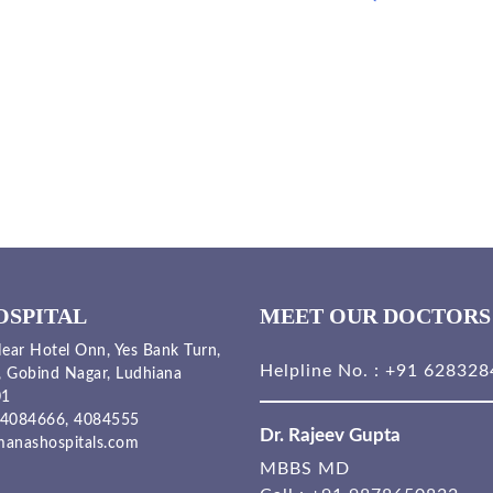
OSPITAL
MEET OUR DOCTORS
ear Hotel Onn, Yes Bank Turn,
Helpline No. :
+91 628328
, Gobind Nagar, Ludhiana
01
4084666,
4084555
Dr. Rajeev Gupta
anashospitals.com
MBBS MD