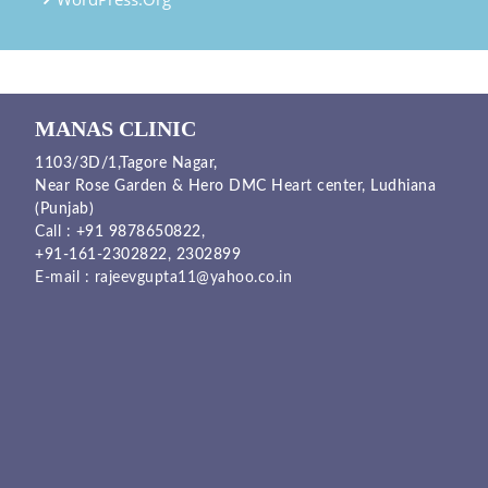
MANAS CLINIC
1103/3D/1,Tagore Nagar,
Near Rose Garden & Hero DMC Heart center, Ludhiana
(Punjab)
Call :
+91 9878650822
,
+91-161-2302822
,
2302899
E-mail :
rajeevgupta11@yahoo.co.in