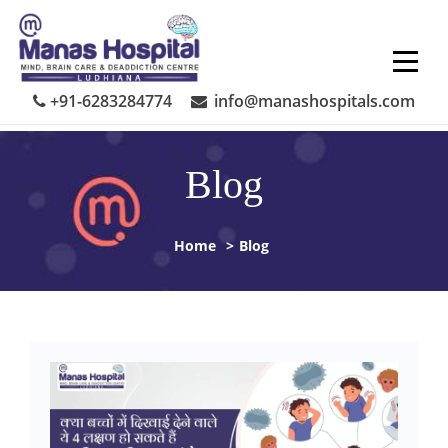
Skip
to
content
+91-6283284774
info@manashospitals.com
Blog
Home
>
Blog