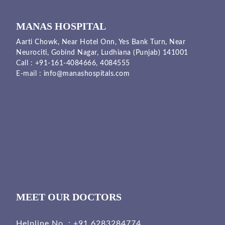
MANAS HOSPITAL
Aarti Chowk, Near Hotel Onn, Yes Bank Turn, Near
Neurociti, Gobind Nagar, Ludhiana (Punjab) 141001
Call :
+91-161-4084666,
4084555
E-mail :
info@manashospitals.com
MEET OUR DOCTORS
Helpline No. :
+91 6283284774